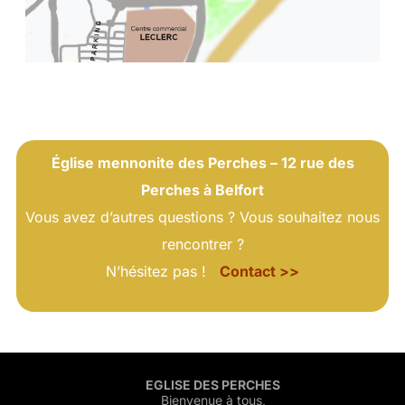
Église mennonite des Perches – 12 rue des
Perches à Belfort
Vous avez d’autres questions ? Vous souhaitez nous
rencontrer ?
N’hésitez pas !
Contact >>
EGLISE DES PERCHES
Bienvenue à tous,