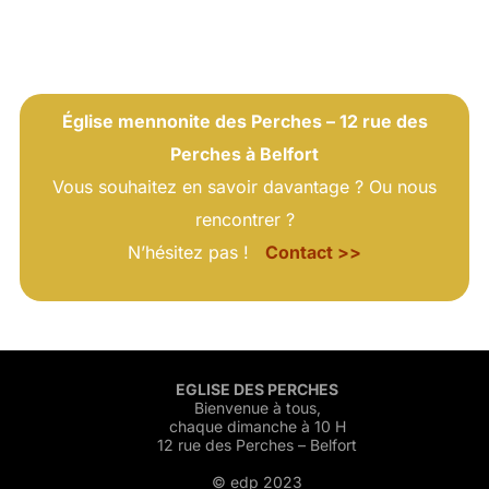
Église mennonite des Perches – 12 rue des
Perches à Belfort
Vous souhaitez en savoir davantage ? Ou nous
rencontrer ?
N’hésitez pas !
Contact >>
EGLISE DES PERCHES
Bienvenue à tous,
chaque dimanche à 10 H
12 rue des Perches – Belfort
© edp 2023